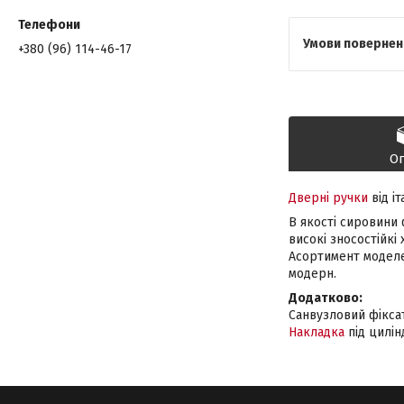
+380 (96) 114-46-17
О
Дверні ручки
від і
В якості сировини 
високі зносостійк
Асортимент моделе
модерн.
Додатково:
Санвузловий фікса
Накладка
під цилін