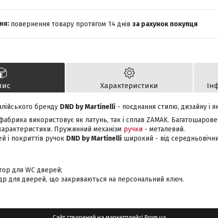
повернення товару протягом 14 днів
за рахунок покупця
пис
Характеристики
Ін
талійського бренду
DND by Martinelli
- поєднання стилю, дизайну і як
фабрика використовує як латунь, так і сплав ZAMAK. Багатошарове
і характеристики. Пружинний механізм
ручки
- металевий.
й і покриттів ручок
DND by Martinelli
широкий - від середньовічних
тор для WC дверей;
др для дверей, що закриваються на персональний ключ.
Сайт створений на маркетплейсі
Prom.ua