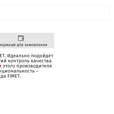
формація для замовлення
ET. Идеально подойдет
гий контроль качества
и
этого производителя
нкциональность –
да FIMET.