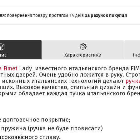
повернення товару протягом 14 днів
за рахунок покупця
пис
Характеристики
Ін
а Fimet
Lady известного итальянского бренда FIM
тных дверей. Очень удобно ложится в руку. Стро
 исконных итальянских технологий делают
ручк
чших. Высокое качество, стильный дизайн и фу
орыми обладает каждая ручка итальянского брен
 долговечное покрытие;
 пружина (ручка не буде провисати)
сокоякісного сплаву.