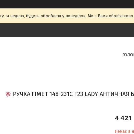
ту та неділю, будуть оброблені у понеділок. Ми з Вами обов'язково
ГОЛО
РУЧКА FIMET 148-231C F23 LADY АНТИЧНА
4 421
Немає в н