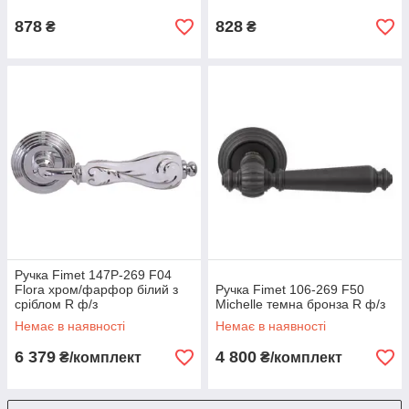
878
828
₴
₴
Ручка Fimet 147P-269 F04
Flora хром/фарфор білий з
Ручка Fimet 106-269 F50
сріблом R ф/з
Michelle темна бронза R ф/з
Немає в наявності
Немає в наявності
6 379
4 800
₴/комплект
₴/комплект