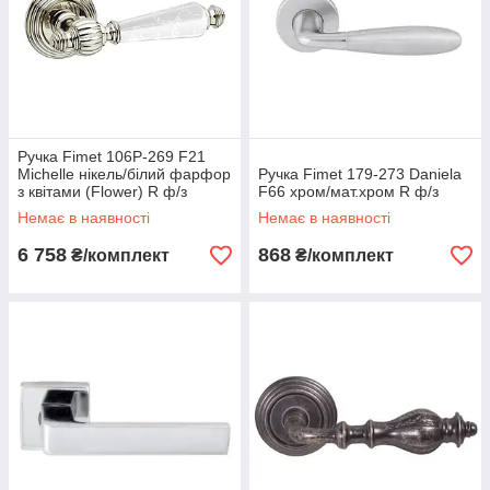
Ручка Fimet 106P-269 F21
Michelle нікель/білий фарфор
Ручка Fimet 179-273 Daniela
з квітами (Flower) R ф/з
F66 хром/мат.хром R ф/з
Немає в наявності
Немає в наявності
6 758
868
₴/комплект
₴/комплект