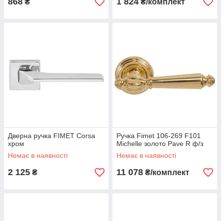
868
1 824
₴
₴/комплект
Дверна ручка FIMET Corsa
Ручка Fimet 106-269 F101
хром
Michelle золото Pave R ф/з
Немає в наявності
Немає в наявності
2 125
11 078
₴
₴/комплект