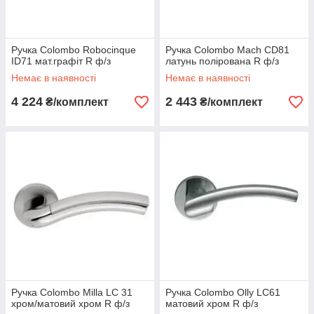
Ручка Colombo Robocinque
Ручка Colombo Mach CD81
ID71 мат.графіт R ф/з
латунь полірована R ф/з
Немає в наявності
Немає в наявності
4 224
2 443
₴/комплект
₴/комплект
Ручка Colombo Milla LC 31
Ручка Colombo Olly LC61
хром/матовий хром R ф/з
матовий хром R ф/з