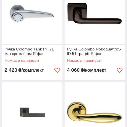
Ручка Colombo Tank PF 21
Ручка Colombo RoboquattroS
мат.хром/хром R ф/з
ID 51 графіт R ф/з
Немає в наявності
Немає в наявності
2 423
4 060
₴/комплект
₴/комплект