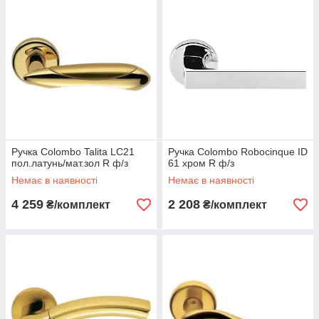
Ручка Colombo Talita LC21
Ручка Colombo Robocinque ID
пол.латунь/мат.зол R ф/з
61 хром R ф/з
Немає в наявності
Немає в наявності
4 259
2 208
₴/комплект
₴/комплект